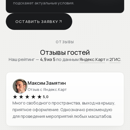
подскажет актуальные условия.
ОСТАВИТЬ ЗАЯВКУ
ОТЗЫВЫ
Отзывы гостей
Наш рейтинг —
4,9 из 5
по данным
Яндекс.Карт
и
2ГИС
.
Максим Замятин
Отзыв с Яндекс.Карт
★★★★★
★★★★★
5,0
Много свободного пространства, выход на крышу,
приятное оформление. Однозначно рекомендую
для проведения мероприятий любых масштабов.